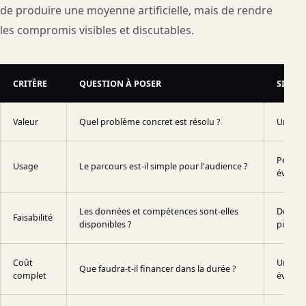
de produire une moyenne artificielle, mais de rendre
les compromis visibles et discutables.
CRITÈRE
QUESTION À POSER
SIGNAL
Valeur
Quel problème concret est résolu ?
Un bén
Peu d'é
Usage
Le parcours est-il simple pour l'audience ?
évident
Les données et compétences sont-elles
Des dé
Faisabilité
disponibles ?
pilotab
Coût
Un budg
Que faudra-t-il financer dans la durée ?
complet
évoluti