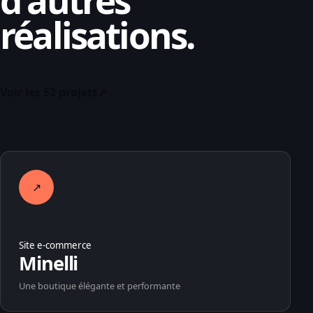
d'autres
réalisations.
Voir les 52 projets
↗
↗
Site e-commerce
Minelli
Une boutique élégante et performante